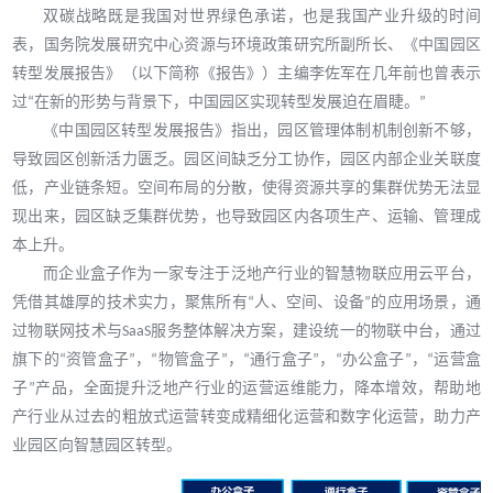
双碳战略既是我国对世界绿色承诺，也是我国产业升级的时间
表，国务院发展研究中心资源与环境政策研究所副所长、《中国园区
转型发展报告》（以下简称《报告》）主编李佐军在几年前也曾表示
过
“在新的形势与背景下，中国园区实现转型发展迫在眉睫。”
《中国园区转型发展报告》指出，园区管理体制机制创新不够，
导致园区创新活力匮乏。园区间缺乏分工协作，园区内部企业关联度
低，产业链条短。空间布局的分散，使得资源共享的集群优势无法显
现出来，园区缺乏集群优势，也导致园区内各项生产、运输、管理成
本上升。
而企业盒子作为一家专注于泛地产行业的智慧物联应用云平台，
凭借其雄厚的技术实力，聚焦所有
“人、空间、设备”的应用场景，通
过物联网技术与SaaS服务整体解决方案，建设统一的物联中台，通过
旗下的“资管盒子”，“物管盒子”，“通行盒子”，“办公盒子”，“运营盒
子”产品，全面提升泛地产行业的运营运维能力，降本增效，帮助地
产行业从过去的粗放式运营转变成精细化运营和数字化运营，助力产
业园区向智慧园区转型。