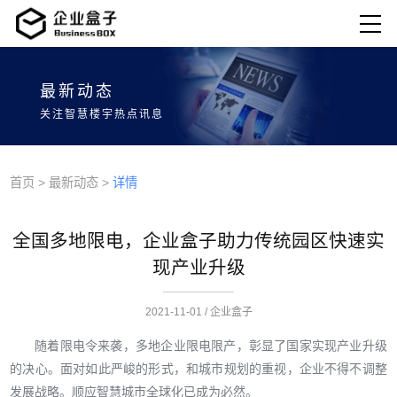
最新动态
关注智慧楼宇热点讯息
首页
>
最新动态
>
详情
全国多地限电，企业盒子助力传统园区快速实
现产业升级
2021-11-01 / 企业盒子
随着限
电令来袭
，
多地企业
限电限产
，
彰显了国家
实现产业升级
的决心
。
面对
如此
严峻的形式
，
和
城市
规划的重视，
企业
不得不
调整
发展
战略
。
顺应智慧城市全球化已成为
必然
。