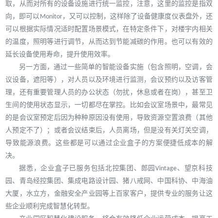
取，
从而对所有的设备设施进行统一监控，注意，这里的监控是指双
向，
即可以
Monitor，又可以
控制，这样除了设备健康度仪表盘外，还
可以根据实际情况适时配置场景模式，在特定
条件下，对楼宇内相关
的温度，照明等进行调节，从而达到节能减碳的作用。
也可以有效的
延长设备使用寿命，提升使用效率。
另一方面，通过
一些简单的智能设备
实施（包含照明，空调，会
议设备，遮阳等），
对
人员以及环境
进行
监测，会议预约以及访客管
理，还有重要管理人员的办公状态（勿扰，休息或者在岗），甚至卫
生间的使用状态显示，一切都
尽在掌控。比如会议室场景
中
，最常见
的
是会议室预定后因为种种原因没有使用，导致资源
空置浪费（其他
人预定不了）；或者会议结束后，人员离场，但是没有关灯关空调，
导致能源浪费
。这些
都是可以通过企业盒子的方案便捷
低成本的解
决。
据悉，企业盒子已服务包括北控集团、郎园
Vintage、望京科技
园、青岛经控集团、集成电路设计园、猪八戒网、中国科协、中海油
大厦，水立方，金融安全产业园等上百家客户，提供专业的服务让这
些企业顺利完成智慧化转型。