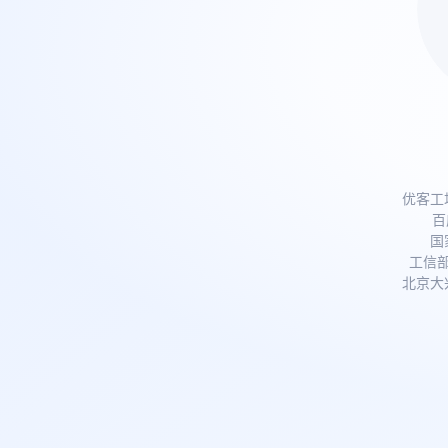
优客工
百
国
工信
北京大