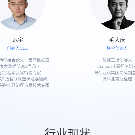
范宇
毛大庆
创始人CEO
联合创始人
场创始合伙人、首席数据官
优客工场创始人
度大数据部002号员工
5Lmeet共享际创始
家工程实验室特聘专家
曾任万科集团高级副
部开放智联联盟标准委顾问
万科北京总经理
兴临空经济区信息技术专家
行业现状